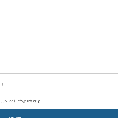
on
306 Mail
info@judf.or.jp