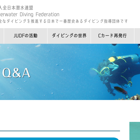
人全日本潜水連盟
erwater Diving Federation
安全なダイビングを推進する日本で一番歴史あるダイビング指導団体です
JUDFの活動
ダイビングの世界
Cカード再発行
初めてのダイビング
ダイバーになるには
ITC/クロスオーバー
ダイビング関連