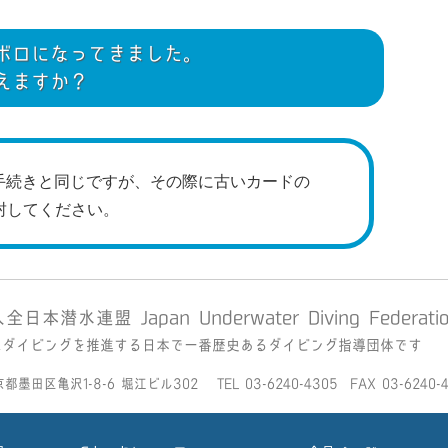
ボロになってきました。
えますか？
手続きと同じですが、その際に古いカードの
封してください。
本潜水連盟 Japan Underwater Diving Federati
全なダイビングを推進する日本で一番歴史あるダイビング指導団体です
京都墨田区亀沢1-8-6 堀江ビル302 TEL 03-6240-4305 FAX 03-6240-4