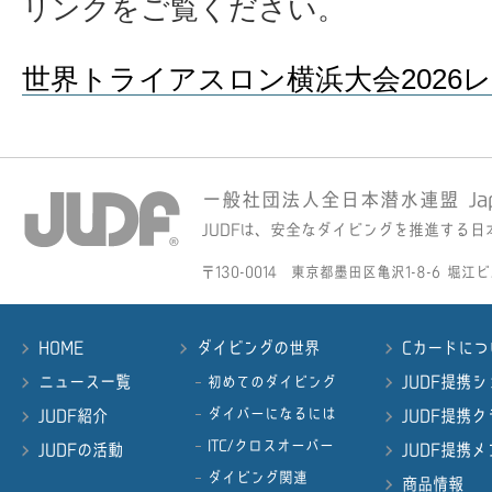
リンクをご覧ください。
世界トライアスロン横浜大会2026
一般社団法人全日本潜水連盟 Japan Un
JUDFは、安全なダイビングを推進する
〒130-0014 東京都墨田区亀沢1-8-6 堀江ビル30
HOME
ダイビングの世界
Cカードにつ
ニュース一覧
JUDF提携
初めてのダイビング
ダイバーになるには
JUDF紹介
JUDF提携
ITC/クロスオーバー
JUDFの活動
JUDF提携
ダイビング関連
商品情報