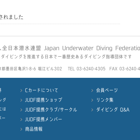
催されました
本潜水連盟 Japan Underwater Diving Federati
全なダイビングを推進する日本で一番歴史あるダイビング指導団体です
京都墨田区亀沢1-8-6 堀江ビル302 TEL 03-6240-4305 FAX 03-6240-4
界
Cカードについて
会員ページ
JUDF提携ショップ
リンク集
ング
には
JUDF提携クラブ/サークル
ダイビング Q&A
バー
JUDF提携メンバー
商品情報