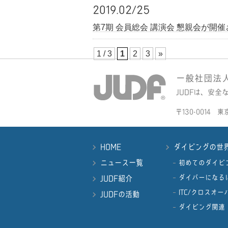
2019.02/25
第7期 会員総会 講演会 懇親会が開
1 / 3
1
2
3
»
一般社団法人全日
JUDFは、安
〒130-0014 東
HOME
ダイビングの世
ニュース一覧
初めてのダイビ
ダイバーになる
JUDF紹介
ITC/クロスオー
JUDFの活動
ダイビング関連