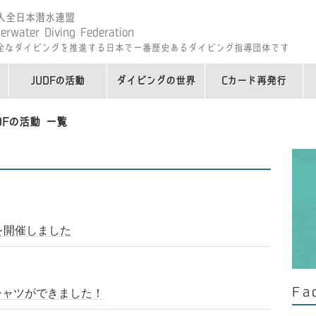
人全日本潜水連盟
erwater Diving Federation
安全なダイビングを推進する日本で一番歴史あるダイビング指導団体です
JUDFの活動
ダイビングの世界
Cカード再発行
初めてのダイビング
ダイバーになるには
ITC/クロスオーバー
ダイビング関連
DFの活動 一覧
 を開催しました
Fa
ロシャツができました！